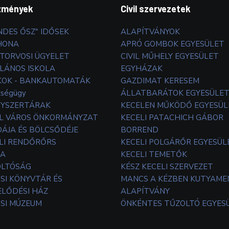
zmények
Civil szervezetek
NDES ŐSZ" IDŐSEK
ALAPÍTVÁNYOK
HONA
APRÓ GOMBOK EGYESÜLET
TORVOSI ÜGYELET
CIVIL MŰHELY EGYESÜLET
LÁNOS ISKOLA
EGYHÁZAK
OK - BANKAUTOMATÁK
GAZDIMAT KERESEM
zségügy
ÁLLATBARÁTOK EGYESÜLE
YSZERTÁRAK
KECELEN MŰKÖDŐ EGYESÜL
L VÁROS ÖNKORMÁNYZAT
KECELI PATACHICH GÁBOR
ÁJA ÉS BÖLCSŐDÉJE
BORREND
LI RENDŐRŐRS
KECELI POLGÁRŐR EGYESÜL
TA
KECELI TEMETŐK
OLTÓSÁG
KÉSZ KECELI SZERVEZET
SI KÖNYVTÁR ÉS
MANCS A KÉZBEN KUTYAM
LŐDÉSI HÁZ
ALAPÍTVÁNY
SI MÚZEUM
ÖNKÉNTES TŰZOLTÓ EGYES