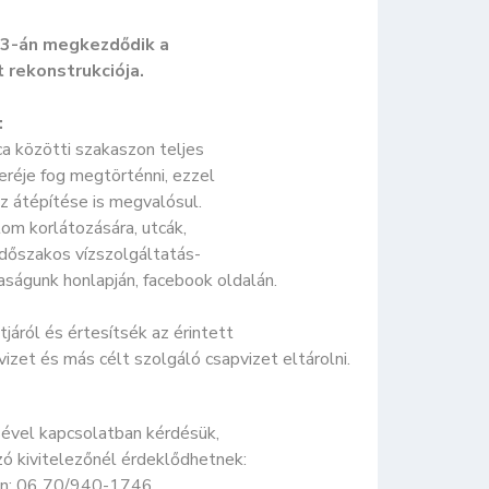
 23-án megkezdődik a
t rekonstrukciója.
:
tca közötti szakaszon teljes
eréje fog megtörténni, ezzel
z átépítése is megvalósul.
lom korlátozására, utcák,
időszakos vízszolgáltatás-
aságunk honlapján, facebook oldalán.
járól és értesítsék az érintett
izet és más célt szolgáló csapvizet eltárolni.
sével kapcsolatban kérdésük,
zó kivitelezőnél érdeklődhetnek:
efon: 06 70/940-1746