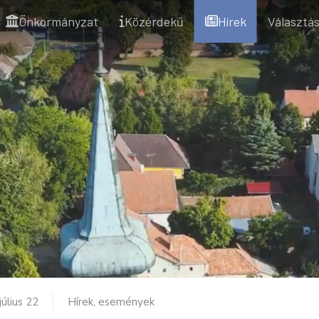
Önkormányzat
Közérdekű
Hírek
Választás
július 22
Hírek, események