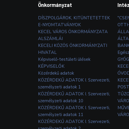
Önkormányzat
Inté
DÍSZPOLGÁROK, KITÜNTETETTEK
"CSE
E-NYOMTATVÁNYOK
OTT
KECEL VÁROS ÖNKORMÁNYZATA
ÁLLA
ALSZÁMLÁI
ÁLTA
KECELI KÖZÖS ÖNKORMÁNYZATI
BANK
HIVATAL
Egés
Képviselő-testületi ülések
GYÓG
KÉPVISELŐK
KECE
Közérdekű adatok
ÓVOD
KÖZÉRDEKŰ ADATOK I. Szervezeti,
KECE
személyzeti adatok 1
POS
KÖZÉRDEKŰ ADATOK I. Szervezeti,
TŰZ
személyzeti adatok 10
VÁRO
KÖZÉRDEKŰ ADATOK I. Szervezeti,
MŰVE
személyzeti adatok 11
VÁRO
KÖZÉRDEKŰ ADATOK I. Szervezeti,
személyzeti adatok 2