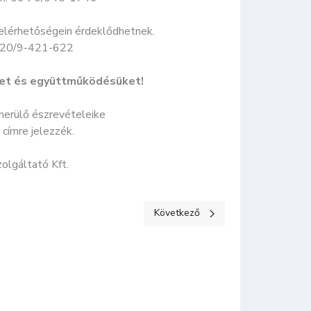
 elérhetőségein érdeklődhetnek.
6-20/9-421-622
üket és együttműködésüket!
merülő észrevételeike
 címre jelezzék.
olgáltató Kft.
Következő cikk: Ismét áramszünet le
Következő