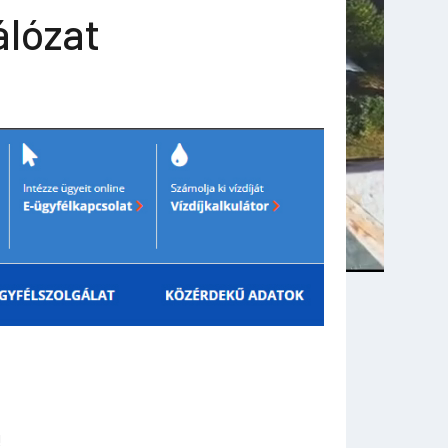
álózat
!