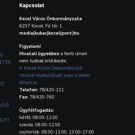
Kapcsolat
Kecel Város Önkormányzata
6237 Kecel, Fő tér 1.
media(kukac)kecel(pont)hu
Figyelem!
Hivatali ügyekben
a fenti címen
TE
nem tudnak intézkedni.
ETEK
A Keceli Közös Önkormányzati
Hivatal munkatársait ezen a linken
érheti el:
ET
Telefon:
78/420-211
Fax:
78/420-760
ENTŐ
Ügyfélfogadás:
hétfő: 08.00-12.00
ÜLET
szerda: 08.00-12.00
csütörtök: 08.00-12.00, 13.00-17.00