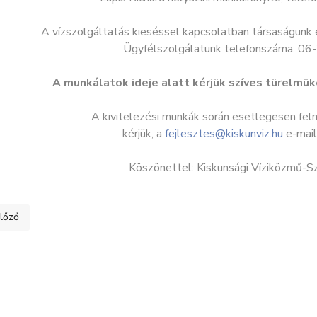
A vízszolgáltatás kieséssel kapcsolatban társaságunk
Ügyfélszolgálatunk telefonszáma: 0
A munkálatok ideje alatt kérjük szíves türelm
A kivitelezési munkák során esetlegesen fel
kérjük, a
fejlesztes@kiskunviz.hu
e-mail
Köszönettel: Kiskunsági Víziközmű-Sz
ő cikk: Feszültség alá helyezés - 103-045 Borbényi és társai tr. körzet
lőző