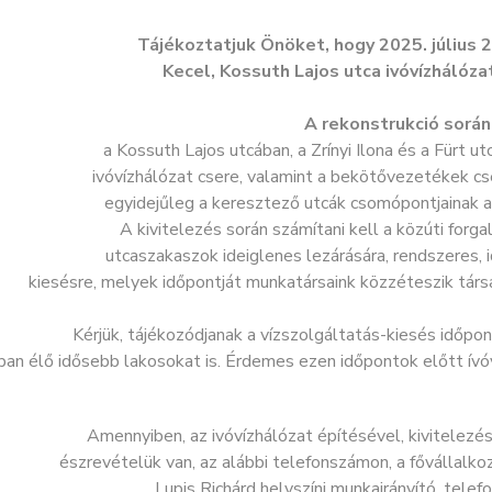
Tájékoztatjuk Önöket, hogy 2025. július
Kecel, Kossuth Lajos utca ivóvízhálóza
A rekonstrukció során
a Kossuth Lajos utcában, a Zrínyi Ilona és a Fürt u
ivóvízhálózat csere, valamint a bekötővezetékek cs
egyidejűleg a keresztező utcák csomópontjainak a
A kivitelezés során számítani kell a közúti forga
utcaszakaszok ideiglenes lezárására, rendszeres, 
kiesésre, melyek időpontját munkatársaink közzéteszik társ
Kérjük, tájékozódjanak a vízszolgáltatás-kiesés időpont
ban élő idősebb lakosokat is. Érdemes ezen időpontok előtt ívóv
Amennyiben, az ivóvízhálózat építésével, kivitelezé
észrevételük van, az alábbi telefonszámon, a fővállalko
Lupis Richárd helyszíni munkairányító, tel