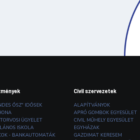
zmények
Civil szervezetek
NDES ŐSZ" IDŐSEK
ALAPÍTVÁNYOK
HONA
APRÓ GOMBOK EGYESÜLET
TORVOSI ÜGYELET
CIVIL MŰHELY EGYESÜLET
LÁNOS ISKOLA
EGYHÁZAK
OK - BANKAUTOMATÁK
GAZDIMAT KERESEM