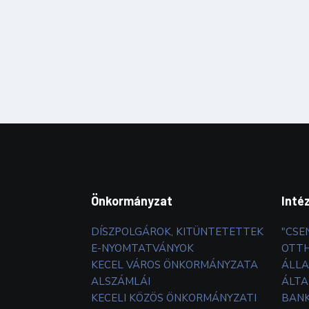
Önkormányzat
Inté
DÍSZPOLGÁROK, KITÜNTETETTEK
"CSE
E-NYOMTATVÁNYOK
OTT
KECEL VÁROS ÖNKORMÁNYZATA
ÁLLA
ALSZÁMLÁI
ÁLTA
KECELI KÖZÖS ÖNKORMÁNYZATI
BANK