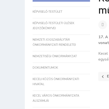
mű
KÉPVISELŐ-TESTÜLET
KÉPVISELŐ-TESTÜLETI ÜLÉSEK
JEGYZŐKÖNYVEI
17. A
NEMZETI JOGSZABÁLYTÁR
vonat
ÖNKORMÁNYZATI RENDELETEI
Kecel
NEMZETISÉGI ÖNKORMÁNYZAT
egység
DOKUMENTUMOK
Előz
E
KECELI KÖZÖS ÖNKORMÁNYZATI
HIVATAL
KECEL VÁROS ÖNKORMÁNYZATA
ALSZÁMLÁI