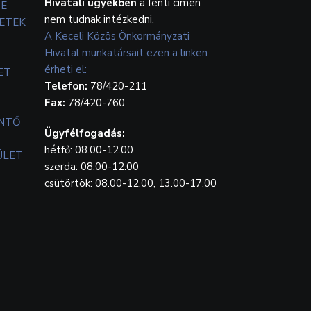
Hivatali ügyekben
a fenti címen
TE
nem tudnak intézkedni.
ETEK
A Keceli Közös Önkormányzati
Hivatal munkatársait ezen a linken
érheti el:
ET
Telefon:
78/420-211
Fax:
78/420-760
ENTŐ
Ügyfélfogadás:
hétfő: 08.00-12.00
ÜLET
szerda: 08.00-12.00
csütörtök: 08.00-12.00, 13.00-17.00