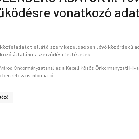
ködésre vonatkozó adat
 közfeladatot ellátó szerv kezelésében lévő közérdekű a
kozó általános szerződési feltételek
 Város Önkormányzatánál és a Keceli Közös Önkormányzati Hiva
ben releváns információ.
ő cikk: KÖZÉRDEKŰ ADATOK II. Tevékenységre, működésre vonatkozó
lőző