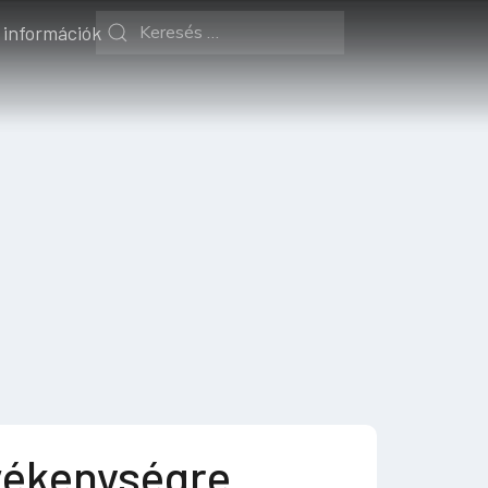
 információk
ékenységre,