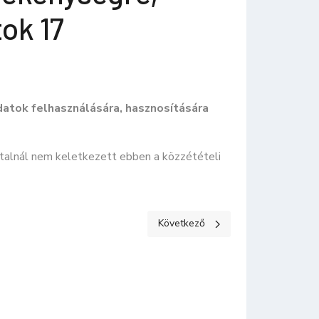
ok 17
datok felhasználására, hasznosítására
talnál nem keletkezett ebben a közzétételi
 adatok 16
Következő cikk: KÖZÉRDEKŰ ADATOK
Következő