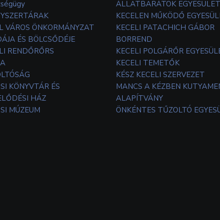
zségügy
ÁLLATBARÁTOK EGYESÜLE
YSZERTÁRAK
KECELEN MŰKÖDŐ EGYESÜL
L VÁROS ÖNKORMÁNYZAT
KECELI PATACHICH GÁBOR
ÁJA ÉS BÖLCSŐDÉJE
BORREND
LI RENDŐRŐRS
KECELI POLGÁRŐR EGYESÜL
TA
KECELI TEMETŐK
OLTÓSÁG
KÉSZ KECELI SZERVEZET
SI KÖNYVTÁR ÉS
MANCS A KÉZBEN KUTYAM
LŐDÉSI HÁZ
ALAPÍTVÁNY
SI MÚZEUM
ÖNKÉNTES TŰZOLTÓ EGYES