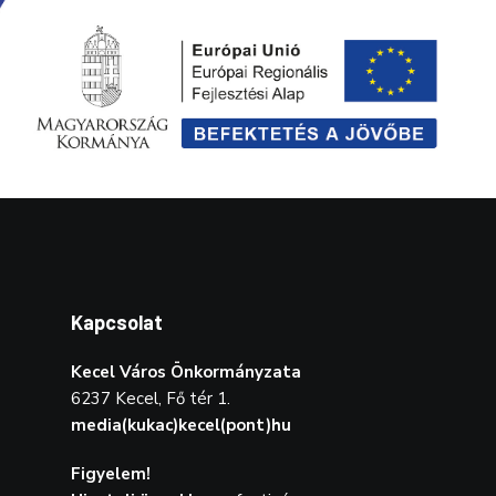
Kapcsolat
Kecel Város Önkormányzata
6237 Kecel, Fő tér 1.
media(kukac)kecel(pont)hu
Figyelem!