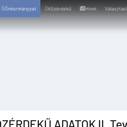
Önkormányzat
Közérdekű
Hírek
Választási
ZÉRDEKŰ ADATOK II. Tev