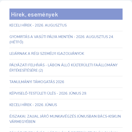
Hírek, események
KECELI HÍREK - 2026. AUGUSZTUS
GYOMIRTÁS A VASÚTI PÁLYA MENTÉN - 2026. AUGUSZTUS 24.
(HÉTFŐ)
LEJÁRNAK A RÉGI SZEMÉLYI IGAZOLVÁNYOK
PÁLYÁZATI FELHÍVÁS - LÁBON ÁLLÓ KÜLTERÜLETI FAÁLLOMÁNY
ÉRTÉKESÍTÉSÉRE (2)
TANULMÁNYI TÁMOGATÁS 2026
KÉPVISELŐ-TESTÜLETI ÜLÉS - 2026. JÚNIUS 29.
KECELI HÍREK - 2026. JÚNIUS
ÉJSZAKAI, ZAJJAL JÁRÓ MUNKAVÉGZÉS JÚNIUSBAN BÁCS-KISKUN
VÁRMEGYÉBEN