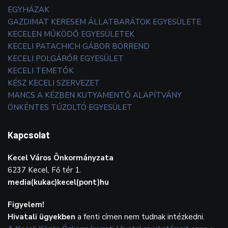
EGYHÁZAK
GAZDIMAT KERESEM ÁLLATBARÁTOK EGYESÜLETE
KECELEN MŰKÖDŐ EGYESÜLETEK
KECELI PATACHICH GÁBOR BORREND
KECELI POLGÁRŐR EGYESÜLET
KECELI TEMETŐK
KÉSZ KECELI SZERVEZET
MANCS A KÉZBEN KUTYAMENTŐ ALAPÍTVÁNY
ÖNKÉNTES TŰZOLTÓ EGYESÜLET
Kapcsolat
Kecel Város Önkormányzata
6237 Kecel, Fő tér 1.
media(kukac)kecel(pont)hu
Figyelem!
Hivatali ügyekben
a fenti címen nem tudnak intézkedni.