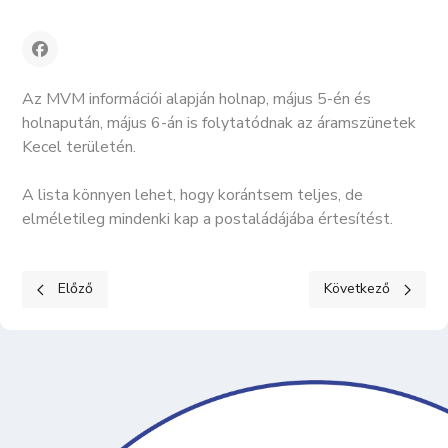
Az MVM információi alapján holnap, május 5-én és
holnapután, május 6-án is folytatódnak az áramszünetek
Kecel területén.
A lista könnyen lehet, hogy korántsem teljes, de
elméletileg mindenki kap a postaládájába értesítést.
Előző cikk: Keceli Hírek - 2026. május
Következő cikk: PÁ
Előző
Következő