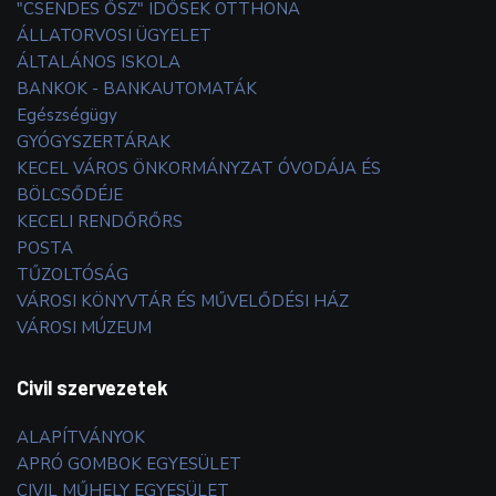
"CSENDES ŐSZ" IDŐSEK OTTHONA
ÁLLATORVOSI ÜGYELET
ÁLTALÁNOS ISKOLA
BANKOK - BANKAUTOMATÁK
Egészségügy
GYÓGYSZERTÁRAK
KECEL VÁROS ÖNKORMÁNYZAT ÓVODÁJA ÉS
BÖLCSŐDÉJE
KECELI RENDŐRŐRS
POSTA
TŰZOLTÓSÁG
VÁROSI KÖNYVTÁR ÉS MŰVELŐDÉSI HÁZ
VÁROSI MÚZEUM
Civil szervezetek
ALAPÍTVÁNYOK
APRÓ GOMBOK EGYESÜLET
CIVIL MŰHELY EGYESÜLET