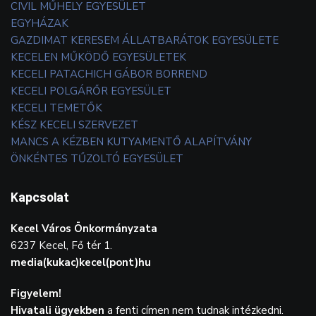
CIVIL MŰHELY EGYESÜLET
EGYHÁZAK
GAZDIMAT KERESEM ÁLLATBARÁTOK EGYESÜLETE
KECELEN MŰKÖDŐ EGYESÜLETEK
KECELI PATACHICH GÁBOR BORREND
KECELI POLGÁRŐR EGYESÜLET
KECELI TEMETŐK
KÉSZ KECELI SZERVEZET
MANCS A KÉZBEN KUTYAMENTŐ ALAPÍTVÁNY
ÖNKÉNTES TŰZOLTÓ EGYESÜLET
Kapcsolat
Kecel Város Önkormányzata
6237 Kecel, Fő tér 1.
media(kukac)kecel(pont)hu
Figyelem!
Hivatali ügyekben
a fenti címen nem tudnak intézkedni.