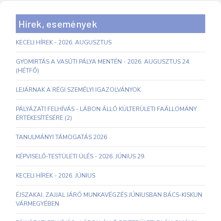
Hírek, események
KECELI HÍREK - 2026. AUGUSZTUS
GYOMIRTÁS A VASÚTI PÁLYA MENTÉN - 2026. AUGUSZTUS 24.
(HÉTFŐ)
LEJÁRNAK A RÉGI SZEMÉLYI IGAZOLVÁNYOK
PÁLYÁZATI FELHÍVÁS - LÁBON ÁLLÓ KÜLTERÜLETI FAÁLLOMÁNY
ÉRTÉKESÍTÉSÉRE (2)
TANULMÁNYI TÁMOGATÁS 2026
KÉPVISELŐ-TESTÜLETI ÜLÉS - 2026. JÚNIUS 29.
KECELI HÍREK - 2026. JÚNIUS
ÉJSZAKAI, ZAJJAL JÁRÓ MUNKAVÉGZÉS JÚNIUSBAN BÁCS-KISKUN
VÁRMEGYÉBEN