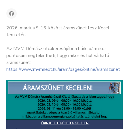
2026. március 9-16. között áramszünet lesz Kecel
területén!
Az MVM Démász utcakeresőjében bárki bármikor
pontosan megtekintheti, hogy mikor és hol várható
áramszünet:
https://www.mvmnext.hu/aram/pages/online/aramszunet