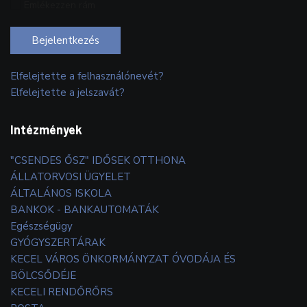
Emlékezzen rám
Bejelentkezés
Elfelejtette a felhasználónevét?
Elfelejtette a jelszavát?
Intézmények
"CSENDES ŐSZ" IDŐSEK OTTHONA
ÁLLATORVOSI ÜGYELET
ÁLTALÁNOS ISKOLA
BANKOK - BANKAUTOMATÁK
Egészségügy
GYÓGYSZERTÁRAK
KECEL VÁROS ÖNKORMÁNYZAT ÓVODÁJA ÉS
BÖLCSŐDÉJE
KECELI RENDŐRŐRS