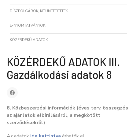
DÍSZPOLGÁROK, KITÜNTETETTEK
E-NYOMTATVÁNYOK
KÖZÉRDEKŰ ADATOK
KÖZÉRDEKŰ ADATOK III.
Gazdálkodási adatok 8
8. Közbeszerzési információk (éves terv, összegzés
az ajánlatok elbírálásáról, a megkötött
szerződésekről)
Az adatok
ide kattintva
érhetők el.