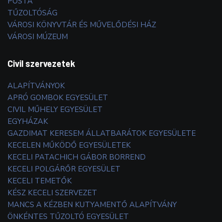
POSTA
TŰZOLTÓSÁG
VÁROSI KÖNYVTÁR ÉS MŰVELŐDÉSI HÁZ
VÁROSI MÚZEUM
Civil szervezetek
ALAPÍTVÁNYOK
APRÓ GOMBOK EGYESÜLET
CIVIL MŰHELY EGYESÜLET
EGYHÁZAK
GAZDIMAT KERESEM ÁLLATBARÁTOK EGYESÜLETE
KECELEN MŰKÖDŐ EGYESÜLETEK
KECELI PATACHICH GÁBOR BORREND
KECELI POLGÁRŐR EGYESÜLET
KECELI TEMETŐK
KÉSZ KECELI SZERVEZET
MANCS A KÉZBEN KUTYAMENTŐ ALAPÍTVÁNY
ÖNKÉNTES TŰZOLTÓ EGYESÜLET