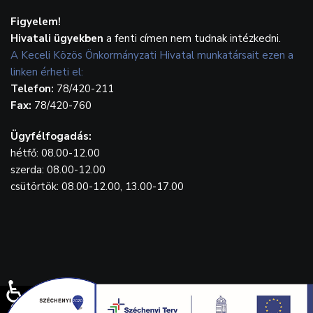
Figyelem!
Hivatali ügyekben
a fenti címen nem tudnak intézkedni.
A Keceli Közös Önkormányzati Hivatal munkatársait ezen a
linken érheti el:
Telefon:
78/420-211
Fax:
78/420-760
Ügyfélfogadás:
hétfő: 08.00-12.00
szerda: 08.00-12.00
csütörtök: 08.00-12.00, 13.00-17.00
♿
© {2023} Kecel.hu. Designed by
WebGrafika.hu