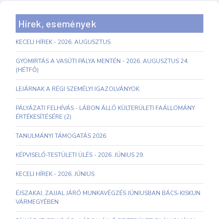
Hírek, események
KECELI HÍREK - 2026. AUGUSZTUS
GYOMIRTÁS A VASÚTI PÁLYA MENTÉN - 2026. AUGUSZTUS 24.
(HÉTFŐ)
LEJÁRNAK A RÉGI SZEMÉLYI IGAZOLVÁNYOK
PÁLYÁZATI FELHÍVÁS - LÁBON ÁLLÓ KÜLTERÜLETI FAÁLLOMÁNY
ÉRTÉKESÍTÉSÉRE (2)
TANULMÁNYI TÁMOGATÁS 2026
KÉPVISELŐ-TESTÜLETI ÜLÉS - 2026. JÚNIUS 29.
KECELI HÍREK - 2026. JÚNIUS
ÉJSZAKAI, ZAJJAL JÁRÓ MUNKAVÉGZÉS JÚNIUSBAN BÁCS-KISKUN
VÁRMEGYÉBEN