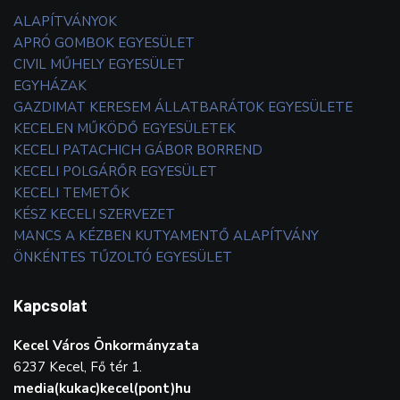
ALAPÍTVÁNYOK
APRÓ GOMBOK EGYESÜLET
CIVIL MŰHELY EGYESÜLET
EGYHÁZAK
GAZDIMAT KERESEM ÁLLATBARÁTOK EGYESÜLETE
KECELEN MŰKÖDŐ EGYESÜLETEK
KECELI PATACHICH GÁBOR BORREND
KECELI POLGÁRŐR EGYESÜLET
KECELI TEMETŐK
KÉSZ KECELI SZERVEZET
MANCS A KÉZBEN KUTYAMENTŐ ALAPÍTVÁNY
ÖNKÉNTES TŰZOLTÓ EGYESÜLET
Kapcsolat
Kecel Város Önkormányzata
6237 Kecel, Fő tér 1.
media(kukac)kecel(pont)hu