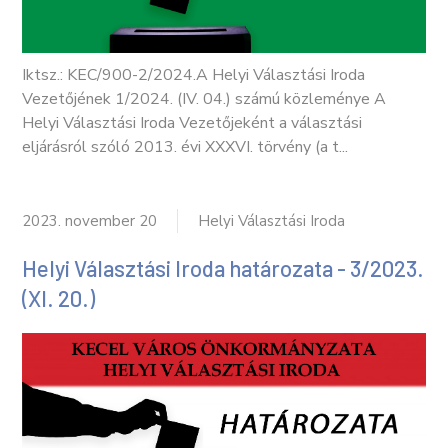
Iktsz.: KEC/900-2/2024.A Helyi Választási Iroda
Vezetőjének 1/2024. (IV. 04.) számú közleménye A
Helyi Választási Iroda Vezetőjeként a választási
eljárásról szóló 2013. évi XXXVI. törvény (a t...
2023. november 20
Helyi Választási Iroda
Helyi Választási Iroda határozata - 3/2023.
(XI. 20.)