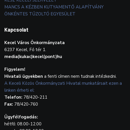
KÉSZ KECELI SZERVEZET
MANCS A KÉZBEN KUTYAMENTŐ ALAPÍTVÁNY
ÖNKÉNTES TŰZOLTÓ EGYESÜLET
Kapcsolat
Kecel Város Önkormányzata
6237 Kecel, Fő tér 1.
media(kukac)kecel(pont)hu
Figyelem!
Hivatali ügyekben
a fenti címen nem tudnak intézkedni.
A Keceli Közös Önkormányzati Hivatal munkatársait ezen a
linken érheti el:
Telefon:
78/420-211
Fax:
78/420-760
Ügyfélfogadás:
hétfő: 08.00-12.00