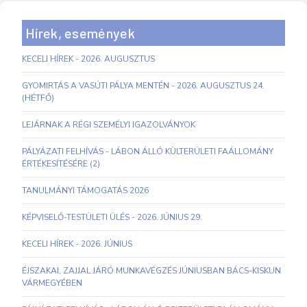
Hírek, események
KECELI HÍREK - 2026. AUGUSZTUS
GYOMIRTÁS A VASÚTI PÁLYA MENTÉN - 2026. AUGUSZTUS 24.
(HÉTFŐ)
LEJÁRNAK A RÉGI SZEMÉLYI IGAZOLVÁNYOK
PÁLYÁZATI FELHÍVÁS - LÁBON ÁLLÓ KÜLTERÜLETI FAÁLLOMÁNY
ÉRTÉKESÍTÉSÉRE (2)
TANULMÁNYI TÁMOGATÁS 2026
KÉPVISELŐ-TESTÜLETI ÜLÉS - 2026. JÚNIUS 29.
KECELI HÍREK - 2026. JÚNIUS
ÉJSZAKAI, ZAJJAL JÁRÓ MUNKAVÉGZÉS JÚNIUSBAN BÁCS-KISKUN
VÁRMEGYÉBEN