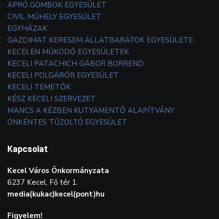
APRÓ GOMBOK EGYESÜLET
CIVIL MŰHELY EGYESÜLET
EGYHÁZAK
GAZDIMAT KERESEM ÁLLATBARÁTOK EGYESÜLETE
KECELEN MŰKÖDŐ EGYESÜLETEK
KECELI PATACHICH GÁBOR BORREND
KECELI POLGÁRŐR EGYESÜLET
KECELI TEMETŐK
KÉSZ KECELI SZERVEZET
MANCS A KÉZBEN KUTYAMENTŐ ALAPÍTVÁNY
ÖNKÉNTES TŰZOLTÓ EGYESÜLET
Kapcsolat
Kecel Város Önkormányzata
6237 Kecel, Fő tér 1.
media(kukac)kecel(pont)hu
Figyelem!