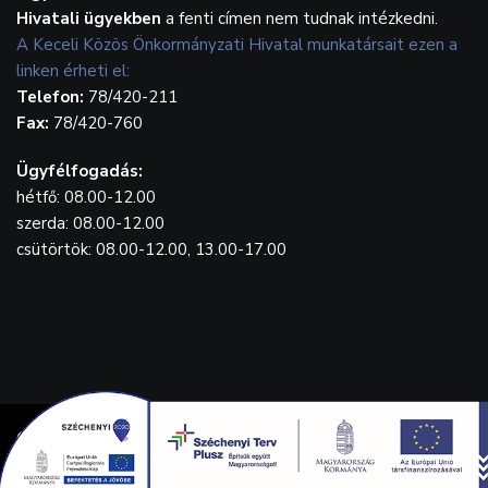
Hivatali ügyekben
a fenti címen nem tudnak intézkedni.
A Keceli Közös Önkormányzati Hivatal munkatársait ezen a
linken érheti el:
Telefon:
78/420-211
Fax:
78/420-760
Ügyfélfogadás:
hétfő: 08.00-12.00
szerda: 08.00-12.00
csütörtök: 08.00-12.00, 13.00-17.00
© {2023} Kecel.hu. Designed by
WebGrafika.hu
Drónfelvétel: Balla Tamás