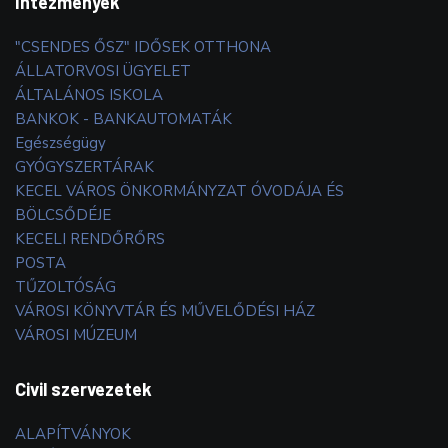
Intézmények
"CSENDES ŐSZ" IDŐSEK OTTHONA
ÁLLATORVOSI ÜGYELET
ÁLTALÁNOS ISKOLA
BANKOK - BANKAUTOMATÁK
Egészségügy
GYÓGYSZERTÁRAK
KECEL VÁROS ÖNKORMÁNYZAT ÓVODÁJA ÉS
BÖLCSŐDÉJE
KECELI RENDŐRŐRS
POSTA
TŰZOLTÓSÁG
VÁROSI KÖNYVTÁR ÉS MŰVELŐDÉSI HÁZ
VÁROSI MÚZEUM
Civil szervezetek
ALAPÍTVÁNYOK