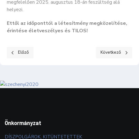
megfelelően 2025. augusztus 18-án feszültség alá
helyezi.
Ettől az időponttól a létesítmény megközelítése,
érintése életveszélyes és TILOS!
Előző cikk: Keceli Hírek - 2025. augusztus
Következő cikk: Kos
Előző
Következő
Önkormányzat
DÍSZPOLGÁROK, KITÜNTETETTEK