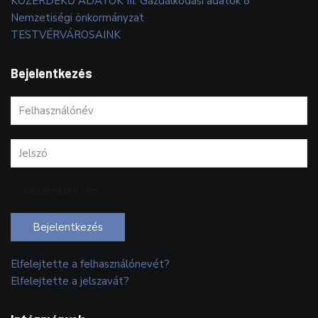
KÖZÉRDEKŰ ADATOK III. Gazdálkodási adatok 8
Nemzetiségi önkormányzat
TESTVÉRVÁROSAINK
Bejelentkezés
Emlékezzen rám
Bejelentkezés
Elfelejtette a felhasználónevét?
Elfelejtette a jelszavát?