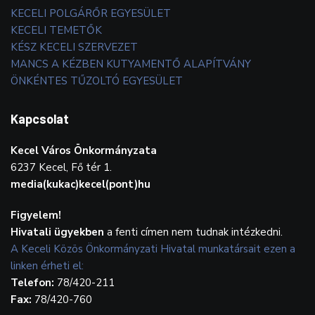
KECELI POLGÁRŐR EGYESÜLET
KECELI TEMETŐK
KÉSZ KECELI SZERVEZET
MANCS A KÉZBEN KUTYAMENTŐ ALAPÍTVÁNY
ÖNKÉNTES TŰZOLTÓ EGYESÜLET
Kapcsolat
Kecel Város Önkormányzata
6237 Kecel, Fő tér 1.
media(kukac)kecel(pont)hu
Figyelem!
Hivatali ügyekben
a fenti címen nem tudnak intézkedni.
A Keceli Közös Önkormányzati Hivatal munkatársait ezen a
linken érheti el:
Telefon:
78/420-211
Fax:
78/420-760