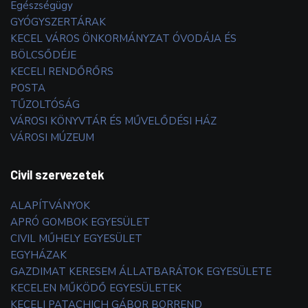
Egészségügy
GYÓGYSZERTÁRAK
KECEL VÁROS ÖNKORMÁNYZAT ÓVODÁJA ÉS
BÖLCSŐDÉJE
KECELI RENDŐRŐRS
POSTA
TŰZOLTÓSÁG
VÁROSI KÖNYVTÁR ÉS MŰVELŐDÉSI HÁZ
VÁROSI MÚZEUM
Civil szervezetek
ALAPÍTVÁNYOK
APRÓ GOMBOK EGYESÜLET
CIVIL MŰHELY EGYESÜLET
EGYHÁZAK
GAZDIMAT KERESEM ÁLLATBARÁTOK EGYESÜLETE
KECELEN MŰKÖDŐ EGYESÜLETEK
KECELI PATACHICH GÁBOR BORREND