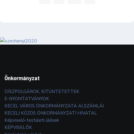
Önkormányzat
DÍSZPOLGÁROK, KITÜNTETETTEK
E-NYOMTATVÁNYOK
KECEL VÁROS ÖNKORMÁNYZATA ALSZÁMLÁI
KECELI KÖZÖS ÖNKORMÁNYZATI HIVATAL
Képviselő-testületi ülések
KÉPVISELŐK