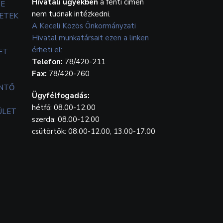
Hivatali ügyekben
a fenti címen
TE
nem tudnak intézkedni.
ETEK
A Keceli Közös Önkormányzati
Hivatal munkatársait ezen a linken
érheti el:
ET
Telefon:
78/420-211
Fax:
78/420-760
ENTŐ
Ügyfélfogadás:
hétfő: 08.00-12.00
ÜLET
szerda: 08.00-12.00
csütörtök: 08.00-12.00, 13.00-17.00