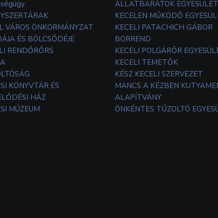
zségügy
ÁLLATBARÁTOK EGYESÜLE
YSZERTÁRAK
KECELEN MŰKÖDŐ EGYESÜL
L VÁROS ÖNKORMÁNYZAT
KECELI PATACHICH GÁBOR
ÁJA ÉS BÖLCSŐDÉJE
BORREND
LI RENDŐRŐRS
KECELI POLGÁRŐR EGYESÜL
TA
KECELI TEMETŐK
OLTÓSÁG
KÉSZ KECELI SZERVEZET
SI KÖNYVTÁR ÉS
MANCS A KÉZBEN KUTYAM
LŐDÉSI HÁZ
ALAPÍTVÁNY
SI MÚZEUM
ÖNKÉNTES TŰZOLTÓ EGYES