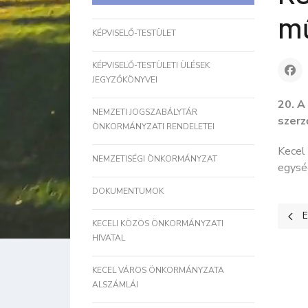
mű
KÉPVISELŐ-TESTÜLET
KÉPVISELŐ-TESTÜLETI ÜLÉSEK
JEGYZŐKÖNYVEI
20. A
NEMZETI JOGSZABÁLYTÁR
szerz
ÖNKORMÁNYZATI RENDELETEI
Kecel
NEMZETISÉGI ÖNKORMÁNYZAT
egység
DOKUMENTUMOK
Előz
E
KECELI KÖZÖS ÖNKORMÁNYZATI
HIVATAL
KECEL VÁROS ÖNKORMÁNYZATA
ALSZÁMLÁI