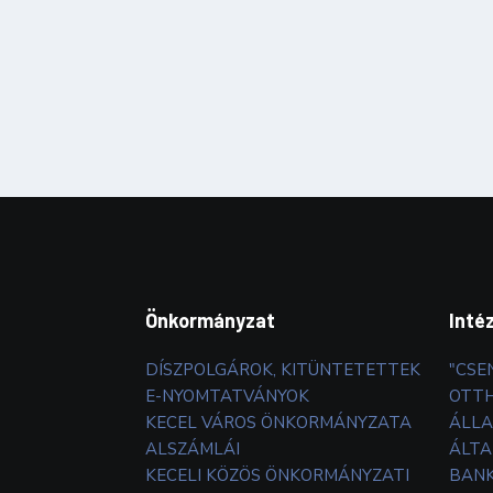
Önkormányzat
Inté
DÍSZPOLGÁROK, KITÜNTETETTEK
"CSE
E-NYOMTATVÁNYOK
OTT
KECEL VÁROS ÖNKORMÁNYZATA
ÁLLA
ALSZÁMLÁI
ÁLTA
KECELI KÖZÖS ÖNKORMÁNYZATI
BANK