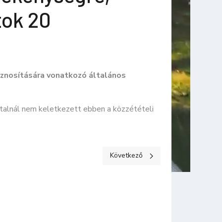
tok 20
asznosítására vonatkozó általános
talnál nem keletkezett ebben a közzétételi
 adatok 19
Következő cikk: KÖZÉRDEKŰ ADATOK
Következő