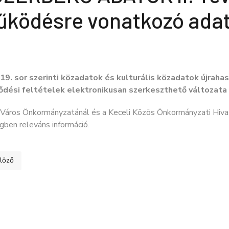
ködésre vonatkozó ada
 19. sor szerinti közadatok és kulturális közadatok újrah
ődési feltételek elektronikusan szerkeszthető változata
 Város Önkormányzatánál és a Keceli Közös Önkormányzati Hiva
ben releváns információ.
ő cikk: KÖZÉRDEKŰ ADATOK II. Tevékenységre, működésre vonatkozó
lőző