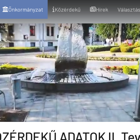
Önkormányzat
Közérdekű
Hírek
Választás
ZÉRDEKŰ ADATOK II. Tev