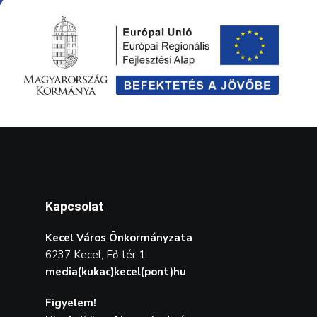
Kapcsolat
Kecel Város Önkormányzata
6237 Kecel, Fő tér 1.
media(kukac)kecel(pont)hu
Figyelem!