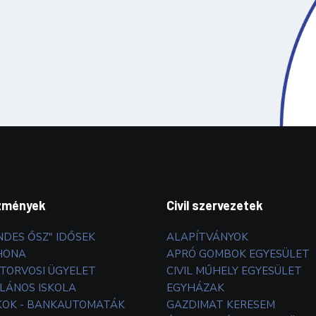
zmények
Civil szervezetek
NDES ŐSZ" IDŐSEK
ALAPÍTVÁNYOK
HONA
APRÓ GOMBOK EGYESÜLET
TORVOSI ÜGYELET
CIVIL MŰHELY EGYESÜLET
LÁNOS ISKOLA
EGYHÁZAK
OK - BANKAUTOMATÁK
GAZDIMAT KERESEM