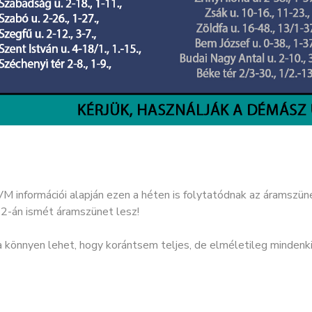
 információi alapján ezen a héten is folytatódnak az áramszüne
s 2-án ismét áramszünet lesz!
a könnyen lehet, hogy korántsem teljes, de elméletileg mindenki