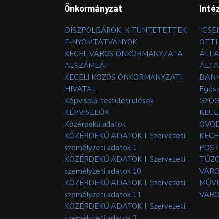
Önkormányzat
Inté
DÍSZPOLGÁROK, KITÜNTETETTEK
"CSE
E-NYOMTATVÁNYOK
OTT
KECEL VÁROS ÖNKORMÁNYZATA
ÁLLA
ALSZÁMLÁI
ÁLTA
KECELI KÖZÖS ÖNKORMÁNYZATI
BANK
HIVATAL
Egés
Képviselő-testületi ülések
GYÓG
KÉPVISELŐK
KECE
Közérdekű adatok
ÓVOD
KÖZÉRDEKŰ ADATOK I. Szervezeti,
KECE
személyzeti adatok 1
POS
KÖZÉRDEKŰ ADATOK I. Szervezeti,
TŰZ
személyzeti adatok 10
VÁRO
KÖZÉRDEKŰ ADATOK I. Szervezeti,
MŰVE
személyzeti adatok 11
VÁRO
KÖZÉRDEKŰ ADATOK I. Szervezeti,
személyzeti adatok 2