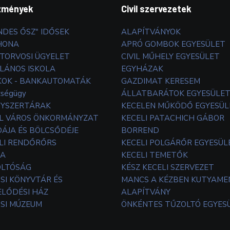
zmények
Civil szervezetek
NDES ŐSZ" IDŐSEK
ALAPÍTVÁNYOK
HONA
APRÓ GOMBOK EGYESÜLET
TORVOSI ÜGYELET
CIVIL MŰHELY EGYESÜLET
LÁNOS ISKOLA
EGYHÁZAK
OK - BANKAUTOMATÁK
GAZDIMAT KERESEM
zségügy
ÁLLATBARÁTOK EGYESÜLE
YSZERTÁRAK
KECELEN MŰKÖDŐ EGYESÜL
L VÁROS ÖNKORMÁNYZAT
KECELI PATACHICH GÁBOR
ÁJA ÉS BÖLCSŐDÉJE
BORREND
LI RENDŐRŐRS
KECELI POLGÁRŐR EGYESÜL
TA
KECELI TEMETŐK
OLTÓSÁG
KÉSZ KECELI SZERVEZET
SI KÖNYVTÁR ÉS
MANCS A KÉZBEN KUTYAM
LŐDÉSI HÁZ
ALAPÍTVÁNY
SI MÚZEUM
ÖNKÉNTES TŰZOLTÓ EGYES