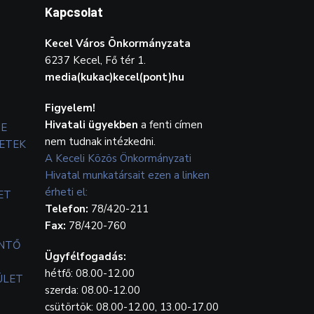
Kapcsolat
Kecel Város Önkormányzata
6237 Kecel, Fő tér 1.
media(kukac)kecel(pont)hu
Figyelem!
Hivatali ügyekben
a fenti címen
TE
nem tudnak intézkedni.
ETEK
A Keceli Közös Önkormányzati
Hivatal munkatársait ezen a linken
érheti el:
ET
Telefon:
78/420-211
Fax:
78/420-760
ENTŐ
Ügyfélfogadás:
hétfő: 08.00-12.00
ÜLET
szerda: 08.00-12.00
csütörtök: 08.00-12.00, 13.00-17.00