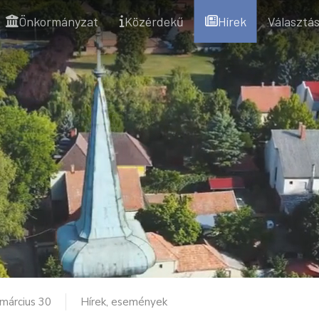
Önkormányzat
Közérdekű
Hírek
Választás
március 30
Hírek, események