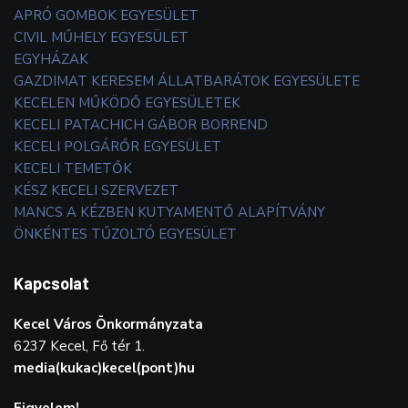
APRÓ GOMBOK EGYESÜLET
CIVIL MŰHELY EGYESÜLET
EGYHÁZAK
GAZDIMAT KERESEM ÁLLATBARÁTOK EGYESÜLETE
KECELEN MŰKÖDŐ EGYESÜLETEK
KECELI PATACHICH GÁBOR BORREND
KECELI POLGÁRŐR EGYESÜLET
KECELI TEMETŐK
KÉSZ KECELI SZERVEZET
MANCS A KÉZBEN KUTYAMENTŐ ALAPÍTVÁNY
ÖNKÉNTES TŰZOLTÓ EGYESÜLET
Kapcsolat
Kecel Város Önkormányzata
6237 Kecel, Fő tér 1.
media(kukac)kecel(pont)hu
Figyelem!