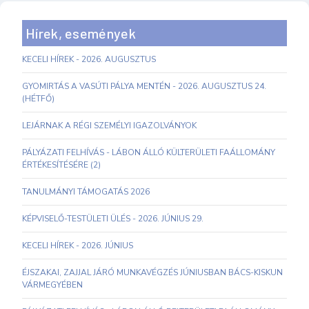
Hírek, események
KECELI HÍREK - 2026. AUGUSZTUS
GYOMIRTÁS A VASÚTI PÁLYA MENTÉN - 2026. AUGUSZTUS 24.
(HÉTFŐ)
LEJÁRNAK A RÉGI SZEMÉLYI IGAZOLVÁNYOK
PÁLYÁZATI FELHÍVÁS - LÁBON ÁLLÓ KÜLTERÜLETI FAÁLLOMÁNY
ÉRTÉKESÍTÉSÉRE (2)
TANULMÁNYI TÁMOGATÁS 2026
KÉPVISELŐ-TESTÜLETI ÜLÉS - 2026. JÚNIUS 29.
KECELI HÍREK - 2026. JÚNIUS
ÉJSZAKAI, ZAJJAL JÁRÓ MUNKAVÉGZÉS JÚNIUSBAN BÁCS-KISKUN
VÁRMEGYÉBEN