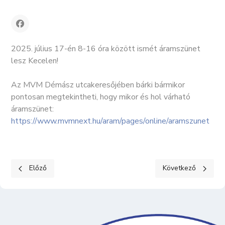
2025. július 17-én 8-16 óra között ismét áramszünet
lesz Kecelen!
Az MVM Démász utcakeresőjében bárki bármikor
pontosan megtekintheti, hogy mikor és hol várható
áramszünet:
https://www.mvmnext.hu/aram/pages/online/aramszunet
Előző cikk: Tanulmányi támogatás 2025
Következő cikk: Képv
Előző
Következő