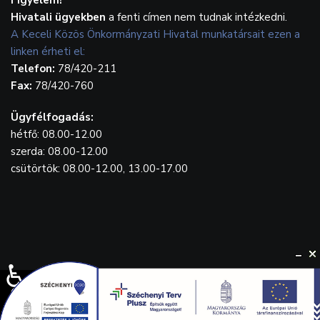
Hivatali ügyekben
a fenti címen nem tudnak intézkedni.
A Keceli Közös Önkormányzati Hivatal munkatársait ezen a
linken érheti el:
Telefon:
78/420-211
Fax:
78/420-760
Ügyfélfogadás:
hétfő: 08.00-12.00
szerda: 08.00-12.00
csütörtök: 08.00-12.00, 13.00-17.00
♿
© {2023} Kecel.hu. Designed by
WebGrafika.hu
Drónfelvétel: Balla Tamás