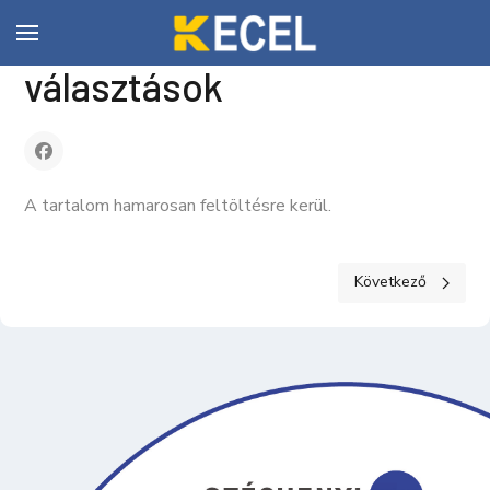
2024. évi általános
választások
A tartalom hamarosan feltöltésre kerül.
Következő cikk: Vál
Következő