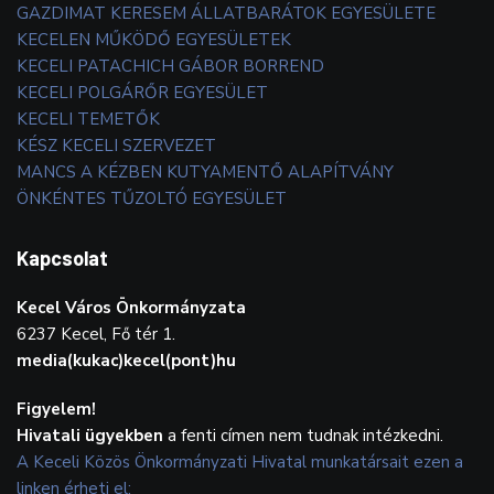
GAZDIMAT KERESEM ÁLLATBARÁTOK EGYESÜLETE
KECELEN MŰKÖDŐ EGYESÜLETEK
KECELI PATACHICH GÁBOR BORREND
KECELI POLGÁRŐR EGYESÜLET
KECELI TEMETŐK
KÉSZ KECELI SZERVEZET
MANCS A KÉZBEN KUTYAMENTŐ ALAPÍTVÁNY
ÖNKÉNTES TŰZOLTÓ EGYESÜLET
Kapcsolat
Kecel Város Önkormányzata
6237 Kecel, Fő tér 1.
media(kukac)kecel(pont)hu
Figyelem!
Hivatali ügyekben
a fenti címen nem tudnak intézkedni.
A Keceli Közös Önkormányzati Hivatal munkatársait ezen a
linken érheti el: