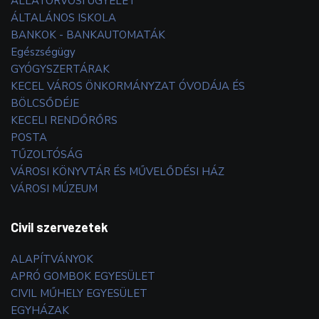
ÁLLATORVOSI ÜGYELET
ÁLTALÁNOS ISKOLA
BANKOK - BANKAUTOMATÁK
Egészségügy
GYÓGYSZERTÁRAK
KECEL VÁROS ÖNKORMÁNYZAT ÓVODÁJA ÉS
BÖLCSŐDÉJE
KECELI RENDŐRŐRS
POSTA
TŰZOLTÓSÁG
VÁROSI KÖNYVTÁR ÉS MŰVELŐDÉSI HÁZ
VÁROSI MÚZEUM
Civil szervezetek
ALAPÍTVÁNYOK
APRÓ GOMBOK EGYESÜLET
CIVIL MŰHELY EGYESÜLET
EGYHÁZAK