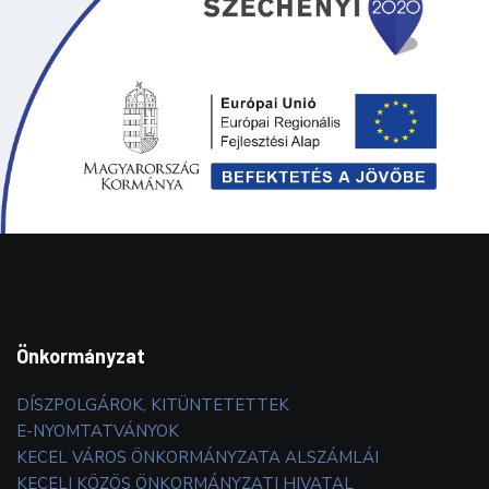
Önkormányzat
DÍSZPOLGÁROK, KITÜNTETETTEK
E-NYOMTATVÁNYOK
KECEL VÁROS ÖNKORMÁNYZATA ALSZÁMLÁI
KECELI KÖZÖS ÖNKORMÁNYZATI HIVATAL