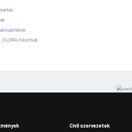
atartás
rak
 aktualitások
. FLORA Fesztivál
zmények
Civil szervezetek