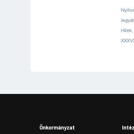
Nyitv
Jegyá
Hírek,
XXXVI
Önkormányzat
Inté