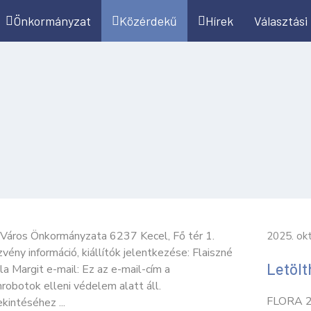
Önkormányzat
Közérdekű
Hírek
Választási
 Város Önkormányzata 6237 Kecel, Fő tér 1.
2025. ok
vény információ, kiállítók jelentkezése: Flaiszné
Letöl
a Margit e-mail: Ez az e-mail-cím a
obotok elleni védelem alatt áll.
FLORA 20
intéséhez ...