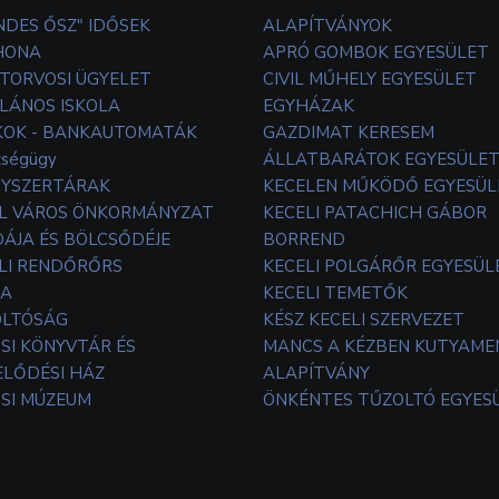
NDES ŐSZ" IDŐSEK
ALAPÍTVÁNYOK
HONA
APRÓ GOMBOK EGYESÜLET
TORVOSI ÜGYELET
CIVIL MŰHELY EGYESÜLET
LÁNOS ISKOLA
EGYHÁZAK
OK - BANKAUTOMATÁK
GAZDIMAT KERESEM
zségügy
ÁLLATBARÁTOK EGYESÜLE
YSZERTÁRAK
KECELEN MŰKÖDŐ EGYESÜL
L VÁROS ÖNKORMÁNYZAT
KECELI PATACHICH GÁBOR
ÁJA ÉS BÖLCSŐDÉJE
BORREND
LI RENDŐRŐRS
KECELI POLGÁRŐR EGYESÜL
TA
KECELI TEMETŐK
OLTÓSÁG
KÉSZ KECELI SZERVEZET
SI KÖNYVTÁR ÉS
MANCS A KÉZBEN KUTYAM
LŐDÉSI HÁZ
ALAPÍTVÁNY
SI MÚZEUM
ÖNKÉNTES TŰZOLTÓ EGYES