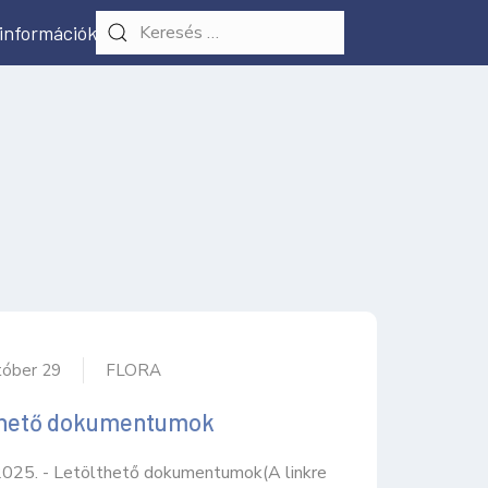
 információk
tóber 29
FLORA
thető dokumentumok
25. - Letölthető dokumentumok(A linkre