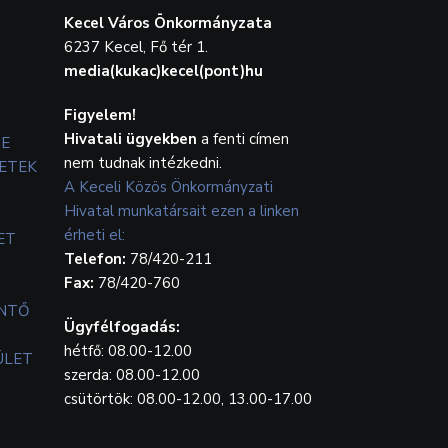
Kecel Város Önkormányzata
6237 Kecel, Fő tér 1.
media(kukac)kecel(pont)hu
Figyelem!
Hivatali ügyekben
a fenti címen
TE
nem tudnak intézkedni.
ETEK
A Keceli Közös Önkormányzati
Hivatal munkatársait ezen a linken
érheti el:
ET
Telefon:
78/420-211
Fax:
78/420-760
ENTŐ
Ügyfélfogadás:
hétfő: 08.00-12.00
ÜLET
szerda: 08.00-12.00
csütörtök: 08.00-12.00, 13.00-17.00