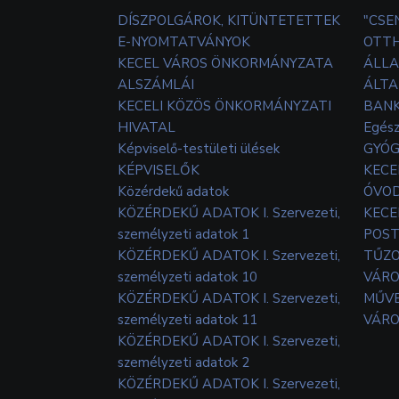
DÍSZPOLGÁROK, KITÜNTETETTEK
"CSE
E-NYOMTATVÁNYOK
OTT
KECEL VÁROS ÖNKORMÁNYZATA
ÁLLA
ALSZÁMLÁI
ÁLTA
KECELI KÖZÖS ÖNKORMÁNYZATI
BANK
HIVATAL
Egés
Képviselő-testületi ülések
GYÓG
KÉPVISELŐK
KECE
Közérdekű adatok
ÓVOD
KÖZÉRDEKŰ ADATOK I. Szervezeti,
KECE
személyzeti adatok 1
POS
KÖZÉRDEKŰ ADATOK I. Szervezeti,
TŰZ
személyzeti adatok 10
VÁRO
KÖZÉRDEKŰ ADATOK I. Szervezeti,
MŰVE
személyzeti adatok 11
VÁRO
KÖZÉRDEKŰ ADATOK I. Szervezeti,
személyzeti adatok 2
KÖZÉRDEKŰ ADATOK I. Szervezeti,