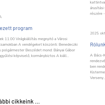
kattintv
árusítási
részére -
A
ezett program
2025. ok
k 11.00 Virágkiállítás megnyitó a Városi
Rólun
csarnokban A vendégeket köszönti: Benedeczki
 polgármester Beszédet mond: Bányai Gábor
A Bács-K
gyűlési képviselő, kormánybiztos A kiáll...
rendezvé
ben rend
Kisterme
Verseny..
ábbi cikkeink …