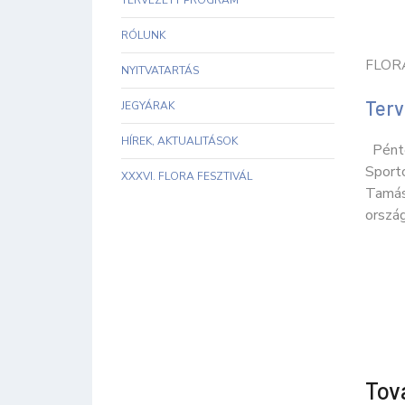
TERVEZETT PROGRAM
RÓLUNK
FLOR
NYITVATARTÁS
Terv
JEGYÁRAK
HÍREK, AKTUALITÁSOK
Pénte
Sport
XXXVI. FLORA FESZTIVÁL
Tamás
ország
Tov