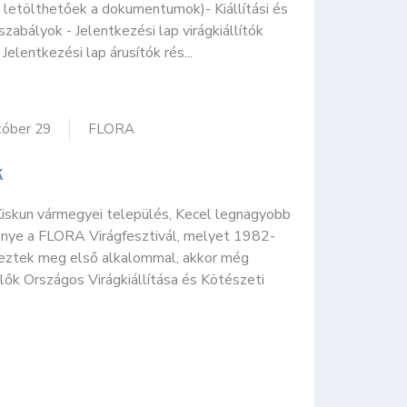
a letölthetőek a dokumentumok)- Kiállítási és
 szabályok - Jelentkezési lap virágkiállítók
 Jelentkezési lap árusítók rés...
tóber 29
FLORA
k
iskun vármegyei település, Kecel legnagyobb
nye a FLORA Virágfesztivál, melyet 1982-
eztek meg első alkalommal, akkor még
lők Országos Virágkiállítása és Kötészeti
.