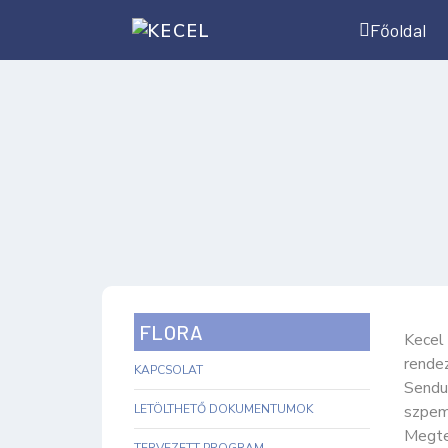
Főoldal
FLORA
Kecel
rendez
KAPCSOLAT
Sendul
LETÖLTHETŐ DOKUMENTUMOK
szpemr
Megtek